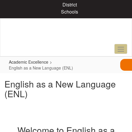
Skip
District
to
Schools
main
content
Academic Excellence
English as a New Language (ENL)
English as a New Language
(ENL)
Welcome to English as a